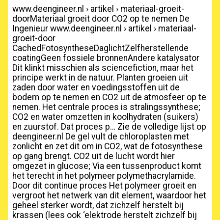
www.deengineer.nl › artikel › materiaal-groeit-
doorMateriaal groeit door CO2 op te nemen De
Ingenieur www.deengineer.nl › artikel › materiaal-
groeit-door
CachedFotosyntheseDaglichtZelfherstellende
coatingGeen fossiele bronnenAndere katalysator
Dit klinkt misschien als sciencefiction, maar het
principe werkt in de natuur. Planten groeien uit
zaden door water en voedingsstoffen uit de
bodem op te nemen en CO2 uit de atmosfeer op te
nemen. Het centrale proces is stralingssynthese;
CO2 en water omzetten in koolhydraten (suikers)
en zuurstof. Dat proces p… Zie de volledige lijst op
deengineer.nl De gel vult de chloroplasten met
zonlicht en zet dit om in CO2, wat de fotosynthese
op gang brengt. CO2 uit de lucht wordt hier
omgezet in glucose; Via een tussenproduct komt
het terecht in het polymeer polymethacrylamide.
Door dit continue proces Het polymeer groeit en
vergroot het netwerk van dit element, waardoor het
geheel sterker wordt, dat zichzelf herstelt bij
krassen (lees ook ‘elektrode herstelt zichzelf bij