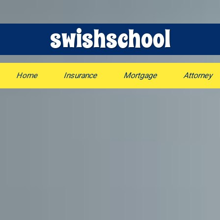
swishschool
Home
Insurance
Mortgage
Attorney