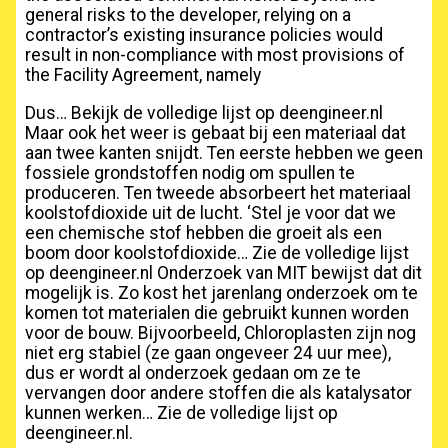
general risks to the developer, relying on a
contractor’s existing insurance policies would
result in non-compliance with most provisions of
the Facility Agreement, namely
Dus… Bekijk de volledige lijst op deengineer.nl
Maar ook het weer is gebaat bij een materiaal dat
aan twee kanten snijdt. Ten eerste hebben we geen
fossiele grondstoffen nodig om spullen te
produceren. Ten tweede absorbeert het materiaal
koolstofdioxide uit de lucht. ‘Stel je voor dat we
een chemische stof hebben die groeit als een
boom door koolstofdioxide… Zie de volledige lijst
op deengineer.nl Onderzoek van MIT bewijst dat dit
mogelijk is. Zo kost het jarenlang onderzoek om te
komen tot materialen die gebruikt kunnen worden
voor de bouw. Bijvoorbeeld, Chloroplasten zijn nog
niet erg stabiel (ze gaan ongeveer 24 uur mee),
dus er wordt al onderzoek gedaan om ze te
vervangen door andere stoffen die als katalysator
kunnen werken… Zie de volledige lijst op
deengineer.nl.